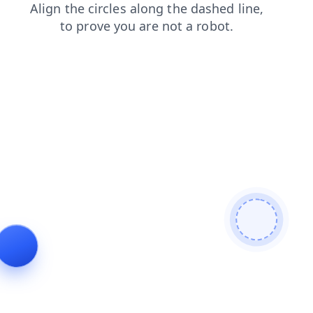
faq
blog
login