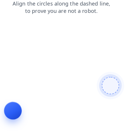
faq
news
login